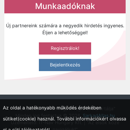
Munkaadóknak
Új partnereink számára a negyedik hirdetés ingyenes.
Éljen a lehetőséggel!
Regisztrálok!
Bejelentkezés
Az oldal a hatékonyabb működés érdekében
"Sarkad, Békés vármegyei régió állásportálja"
Minden jog fentartva © 2026.
SarkadAllas.hu
sütiket(cookie) használ. További információkért olvassa
Üzemeltető: IT-Nav Hungary Kft. | "Az elsők közé
navigáljuk!"
el a
süti tájékoztatót!