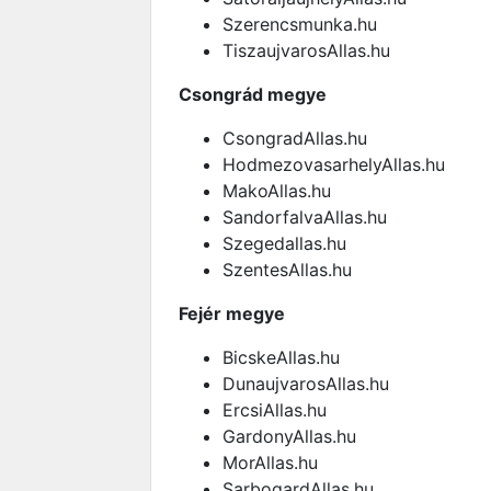
Szerencsmunka.hu
TiszaujvarosAllas.hu
Csongrád megye
CsongradAllas.hu
HodmezovasarhelyAllas.hu
MakoAllas.hu
SandorfalvaAllas.hu
Szegedallas.hu
SzentesAllas.hu
Fejér megye
BicskeAllas.hu
DunaujvarosAllas.hu
ErcsiAllas.hu
GardonyAllas.hu
MorAllas.hu
SarbogardAllas.hu