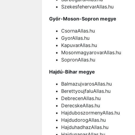
SzekesfehervarAllas.hu
Győr-Moson-Sopron megye
CsornaAllas.hu
GyorAllas.hu
KapuvarAllas.hu
MosonmagyarovarAllas.hu
SopronAllas.hu
Hajdú-Bihar megye
BalmazujvarosAllas.hu
BerettyoujfaluAllas.hu
DebrecenAllas.hu
DerecskeAllas.hu
HajduboszormenyAllas.hu
HajdudorogAllas.hu
HajduhadhazAllas.hu
HajdunanasAllas.hu