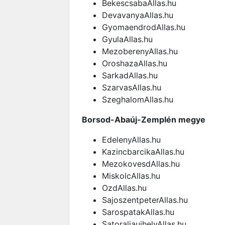
BekescsabaAllas.hu
DevavanyaAllas.hu
GyomaendrodAllas.hu
GyulaAllas.hu
MezoberenyAllas.hu
OroshazaAllas.hu
SarkadAllas.hu
SzarvasAllas.hu
SzeghalomAllas.hu
Borsod-Abaúj-Zemplén megye
EdelenyAllas.hu
KazincbarcikaAllas.hu
MezokovesdAllas.hu
MiskolcAllas.hu
OzdAllas.hu
SajoszentpeterAllas.hu
SarospatakAllas.hu
SatoraljaujhelyAllas.hu