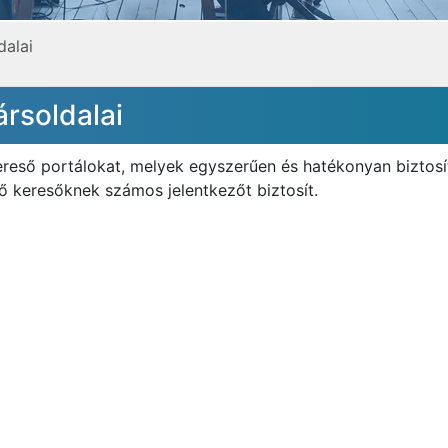
dalai
ársoldalai
reső portálokat, melyek egyszerűen és hatékonyan biztosí
rő keresőknek számos jelentkezőt biztosít.