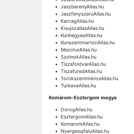
JaszberenyAllas.hu
JaszfenyszaruAllas.hu
KarcagAllas.hu
KisujszallasAllas.hu
KunhegyesAllas.hu
KunszentmartonAllas.hu
MezoturAllas.hu
SzolnokAllas.hu
TiszafoldvarAllas.hu
TiszafuredAllas.hu
TorokszentmiklosAllas.hu
TurkeveAllas.hu
Komárom-Esztergom megye
DorogAllas.hu
EsztergomAllas.hu
KomaromAllas.hu
NyergesujfaluAllas.hu