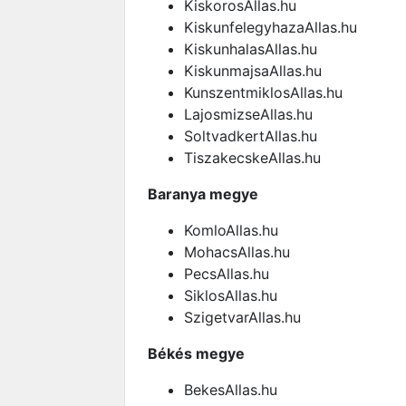
KiskorosAllas.hu
KiskunfelegyhazaAllas.hu
KiskunhalasAllas.hu
KiskunmajsaAllas.hu
KunszentmiklosAllas.hu
LajosmizseAllas.hu
SoltvadkertAllas.hu
TiszakecskeAllas.hu
Baranya megye
KomloAllas.hu
MohacsAllas.hu
PecsAllas.hu
SiklosAllas.hu
SzigetvarAllas.hu
Békés megye
BekesAllas.hu