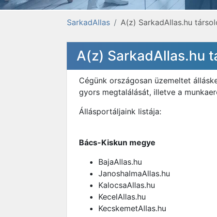
SarkadAllas
A(z) SarkadAllas.hu társol
A(z) SarkadAllas.hu t
Cégünk országosan üzemeltet álláske
gyors megtalálását, illetve a munkae
Állásportáljaink listája:
Bács-Kiskun megye
BajaAllas.hu
JanoshalmaAllas.hu
KalocsaAllas.hu
KecelAllas.hu
KecskemetAllas.hu