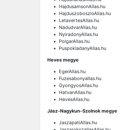
HajdusamsonAllas.hu
HajduszoboszloAllas.hu
LetavertesAllas.hu
NadudvarAllas.hu
NyiradonyAllas.hu
PolgarAllas.hu
PuspokladanyAllas.hu
Heves megye
EgerAllas.hu
Fuzesabonyallas.hu
GyongyosAllas.hu
HatvanAllas.hu
HevesAllas.hu
Jász-Nagykun-Szolnok megye
JaszapatiAllas.hu
JaszarokszallasAllas.hu