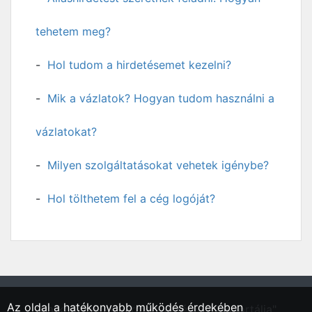
tehetem meg?
Hol tudom a hirdetésemet kezelni?
Mik a vázlatok? Hogyan tudom használni a
vázlatokat?
Milyen szolgáltatásokat vehetek igénybe?
Hol tölthetem fel a cég logóját?
Az oldal a hatékonyabb működés érdekében
"Sarkad, Békés vármegyei régió állásportálja"