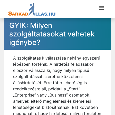
GYIK: Milyen
szolgáltatásokat vehetek
igénybe?
A szolgáltatás kiválasztása néhány egyszerű
lépésben történik. A hirdetés feladásakor
először válassza ki, hogy milyen típusú
szolgáltatással szeretné közzétenni
álláshirdetését. Erre több lehetőség is
rendelkezésre áll, például a „Start”,
„Enterprise” vagy „Business” csomagok,
amelyek eltérő megjelenési és kiemelési
lehetőségeket biztosíthatnak. Ezt követően
megadhatja, hogy hirdetését milyen területen